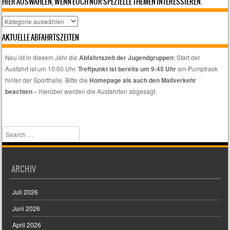
HIER AUSWÄHLEN, WENN EUCH NUR SPEZIELLE THEMEN INTERESSIEREN.
Hier
auswählen,
AKTUELLE ABFAHRTSZEITEN
wenn
euch
Neu ist in diesem Jahr die
Abfahrtszeit der Jugendgruppen
: Start der
nur
Ausfahrt ist um 10:00 Uhr.
Treffpunkt ist bereits um 9:45 Uhr
am Pumptrack
spezielle
hinter der Sporthalle. Bitte die
Homepage als auch den Mailverkehr
Themen
beachten
– hierüber werden die Ausfahrten abgesagt.
interessieren.
Search
ARCHIV
Juli 2026
Juni 2026
April 2026