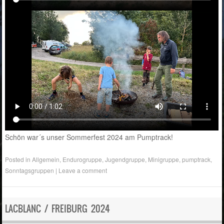
Schön war´s unser Sommerfest 2024 am Pumptrack!
Posted in
Allgemein
,
Endurogruppe
,
Jugendgruppe
,
Minigruppe
,
pumptrack
,
Sonntagsgruppen
|
Leave a comment
LACBLANC / FREIBURG 2024