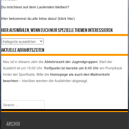
Du möchtest auf dem Laufenden bleiben?
Hier bekommst du alle Infos dazu! (klick hier)
HIER AUSWÄHLEN, WENN EUCH NUR SPEZIELLE THEMEN INTERESSIEREN.
Hier
auswählen,
AKTUELLE ABFAHRTSZEITEN
wenn
euch
Neu ist in diesem Jahr die
Abfahrtszeit der Jugendgruppen
: Start der
nur
Ausfahrt ist um 10:00 Uhr.
Treffpunkt ist bereits um 9:45 Uhr
am Pumptrack
spezielle
hinter der Sporthalle. Bitte die
Homepage als auch den Mailverkehr
Themen
beachten
– hierüber werden die Ausfahrten abgesagt.
interessieren.
Search
ARCHIV