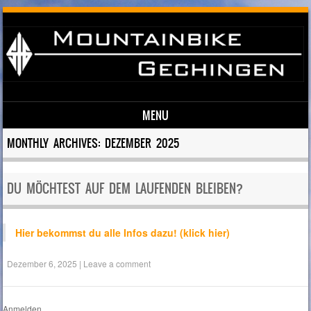
MENU
Skip to content
MONTHLY ARCHIVES:
DEZEMBER 2025
DU MÖCHTEST AUF DEM LAUFENDEN BLEIBEN?
Hier bekommst du alle Infos dazu! (klick hier)
Dezember 6, 2025
|
Leave a comment
Anmelden