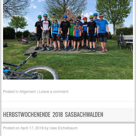
Posted in
Allgemein
|
Leave a comment
HERBSTWOCHENENDE 2018 SASBACHWALDEN
Posted on
April 17, 2018
by
Uwe Eichelbaum