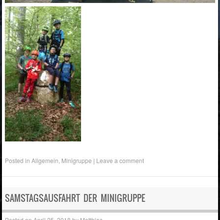
Posted in
Allgemein
,
Minigruppe
|
Leave a comment
SAMSTAGSAUSFAHRT DER MINIGRUPPE
Posted on
April 25, 2018
by
Matthias