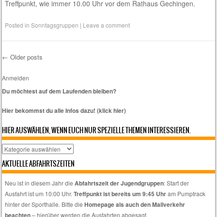
Treffpunkt, wie immer 10.00 Uhr vor dem Rathaus Gechingen.
Posted in
Sonntagsgruppen
|
Leave a comment
←
Older posts
Post navigation
Anmelden
Du möchtest auf dem Laufenden bleiben?
Hier bekommst du alle Infos dazu! (klick hier)
HIER AUSWÄHLEN, WENN EUCH NUR SPEZIELLE THEMEN INTERESSIEREN.
Hier
auswählen,
AKTUELLE ABFAHRTSZEITEN
wenn
euch
Neu ist in diesem Jahr die
Abfahrtszeit der Jugendgruppen
: Start der
nur
Ausfahrt ist um 10:00 Uhr.
Treffpunkt ist bereits um 9:45 Uhr
am Pumptrack
spezielle
hinter der Sporthalle. Bitte die
Homepage als auch den Mailverkehr
Themen
beachten
– hierüber werden die Ausfahrten abgesagt.