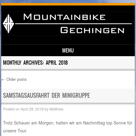
MENU
Skip to content
MONTHLY ARCHIVES:
APRIL 2018
←
Older posts
Post navigation
SAMSTAGSAUSFAHRT DER MINIGRUPPE
Posted on
April 28, 2018
by
Matthias
Trotz Schauer am Morgen, hatten wir am Nachmittag top Sonne für
unsere Tour.