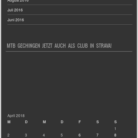
Juli 2016
Juni 2016
MTB GECHINGEN JETZT AUCH ALS CLUB IN STRAVA!
April 2018
M
D
M
D
F
S
S
1
2
3
4
5
6
7
8