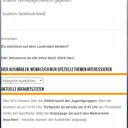
[custom-facebook-feed]
Anmelden
Du möchtest auf dem Laufenden bleiben?
Hier bekommst du alle Infos dazu! (klick hier)
HIER AUSWÄHLEN, WENN EUCH NUR SPEZIELLE THEMEN INTERESSIEREN.
Hier
auswählen,
AKTUELLE ABFAHRTSZEITEN
wenn
euch
Neu ist in diesem Jahr die
Abfahrtszeit der Jugendgruppen
: Start der
nur
Ausfahrt ist um 10:00 Uhr.
Treffpunkt ist bereits um 9:45 Uhr
am Pumptrack
spezielle
hinter der Sporthalle. Bitte die
Homepage als auch den Mailverkehr
Themen
beachten
– hierüber werden die Ausfahrten abgesagt.
interessieren.