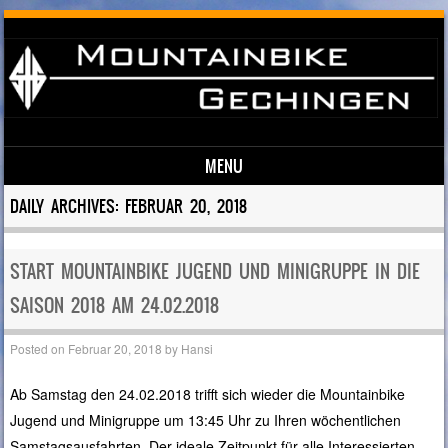
MENU
Skip to content
DAILY ARCHIVES:
FEBRUAR 20, 2018
START MOUNTAINBIKE JUGEND UND MINIGRUPPE IN DIE
SAISON 2018 AM 24.02.2018
Posted on
Februar 20, 2018
by
Hansi
Ab Samstag den 24.02.2018 trifft sich wieder die Mountainbike
Jugend und Minigruppe um 13:45 Uhr zu Ihren wöchentlichen
Samstagsausfahrten. Der ideale Zeitpunkt für alle Interessierten