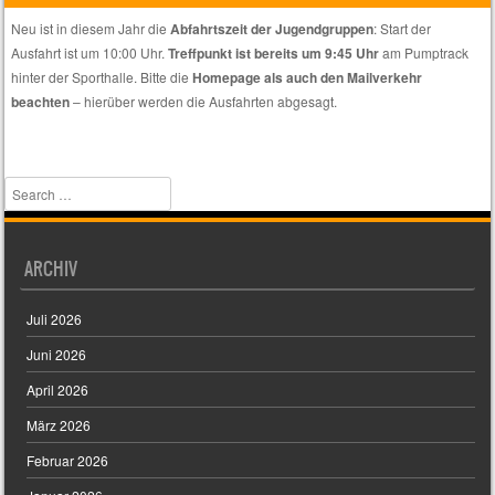
euch
Neu ist in diesem Jahr die
Abfahrtszeit der Jugendgruppen
: Start der
nur
Ausfahrt ist um 10:00 Uhr.
Treffpunkt ist bereits um 9:45 Uhr
am Pumptrack
spezielle
hinter der Sporthalle. Bitte die
Homepage als auch den Mailverkehr
Themen
beachten
– hierüber werden die Ausfahrten abgesagt.
interessieren.
Search
ARCHIV
Juli 2026
Juni 2026
April 2026
März 2026
Februar 2026