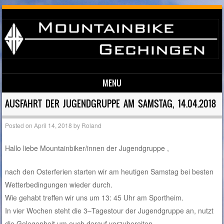
MENU
Skip to content
AUSFAHRT DER JUGENDGRUPPE AM SAMSTAG, 14.04.2018
Posted on
April 14, 2018
by
Roland
Hallo liebe Mountainbiker/innen der Jugendgruppe ,
nach den Osterferien starten wir am heutigen Samstag bei besten
Wetterbedingungen wieder durch.
Wie gehabt treffen wir uns um 13: 45 Uhr am Sportheim.
In vier Wochen steht die 3–Tagestour der Jugendgruppe an, nutzt
die Gelegenheit um euch darauf vorzubereiten.