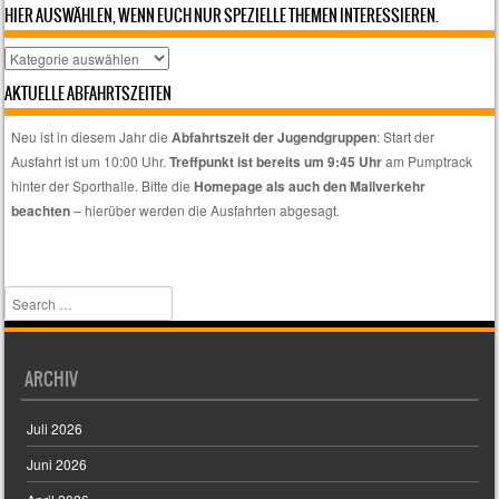
HIER AUSWÄHLEN, WENN EUCH NUR SPEZIELLE THEMEN INTERESSIEREN.
Hier
auswählen,
AKTUELLE ABFAHRTSZEITEN
wenn
euch
Neu ist in diesem Jahr die
Abfahrtszeit der Jugendgruppen
: Start der
nur
Ausfahrt ist um 10:00 Uhr.
Treffpunkt ist bereits um 9:45 Uhr
am Pumptrack
spezielle
hinter der Sporthalle. Bitte die
Homepage als auch den Mailverkehr
Themen
beachten
– hierüber werden die Ausfahrten abgesagt.
interessieren.
Search
ARCHIV
Juli 2026
Juni 2026