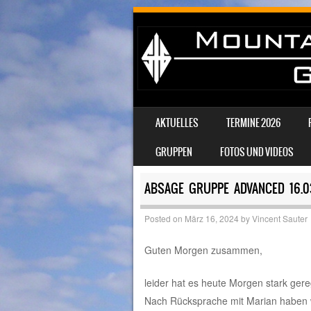
SKIP TO CONTENT
AKTUELLES
TERMINE 2026
MENU
GRUPPEN
FOTOS UND VIDEOS
ABSAGE GRUPPE ADVANCED 16.0
Posted on
März 16, 2024
by
Vincent Sauter
Guten Morgen zusammen,
leider hat es heute Morgen stark ge
Nach Rücksprache mit Marian haben wi