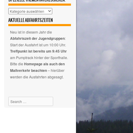
Hier
auswählen,
AKTUELLE ABFAHRTSZEITEN
wenn
euch
Neu ist in diesem Jahr die
nur
Abfahrtszeit der Jugendgruppen
:
spezielle
Start der Ausfahrt ist um 10:00 Uhr.
Themen
Treffpunkt ist bereits um 9:45 Uhr
interessieren.
am Pumptrack hinter der Sporthalle.
Bitte die
Homepage als auch den
Mailverkehr beachten
– hierüber
werden die Ausfahrten abgesagt.
Search