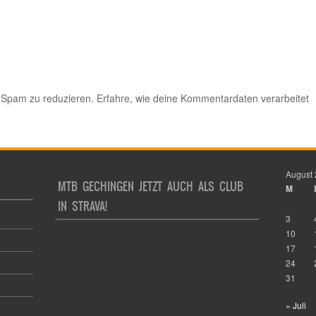
 Spam zu reduzieren.
Erfahre, wie deine Kommentardaten verarbeitet
August
MTB GECHINGEN JETZT AUCH ALS CLUB
M
IN STRAVA!
3
10
17
24
31
« Juli