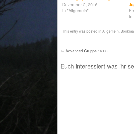
Dezember 2, 2016
Ju
In "Allgemein"
Fe
In
This entry was posted in
Allgemein
. Bookma
←
Advanced Gruppe 16.03.
Post navigation
Euch interessiert was ihr s