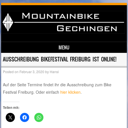
MENU
Skip to content
AUSSCHREIBUNG BIKEFESTIVAL FREIBURG IST ONLINE!
Posted on
Februar 3, 2020
by
Hansi
Auf der Seite Termine findet ihr die Ausschreibung zum Bike
Festival Freiburg. Oder einfach
hier klicken
.
Teilen mit: