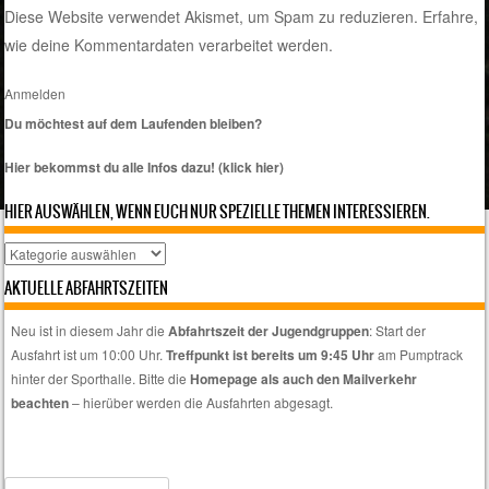
Diese Website verwendet Akismet, um Spam zu reduzieren.
Erfahre,
wie deine Kommentardaten verarbeitet werden.
Anmelden
Du möchtest auf dem Laufenden bleiben?
Hier bekommst du alle Infos dazu! (klick hier)
HIER AUSWÄHLEN, WENN EUCH NUR SPEZIELLE THEMEN INTERESSIEREN.
Hier
auswählen,
AKTUELLE ABFAHRTSZEITEN
wenn
euch
Neu ist in diesem Jahr die
Abfahrtszeit der Jugendgruppen
: Start der
nur
Ausfahrt ist um 10:00 Uhr.
Treffpunkt ist bereits um 9:45 Uhr
am Pumptrack
spezielle
hinter der Sporthalle. Bitte die
Homepage als auch den Mailverkehr
Themen
beachten
– hierüber werden die Ausfahrten abgesagt.
interessieren.
Search