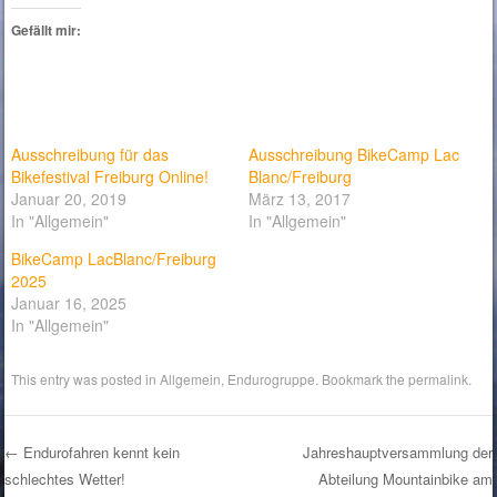
Gefällt mir:
Ausschreibung für das
Ausschreibung BikeCamp Lac
Bikefestival Freiburg Online!
Blanc/Freiburg
Januar 20, 2019
März 13, 2017
In "Allgemein"
In "Allgemein"
BikeCamp LacBlanc/Freiburg
2025
Januar 16, 2025
In "Allgemein"
This entry was posted in
Allgemein
,
Endurogruppe
. Bookmark the
permalink
.
←
Endurofahren kennt kein
Jahreshauptversammlung der
schlechtes Wetter!
Abteilung Mountainbike am
Post navigation