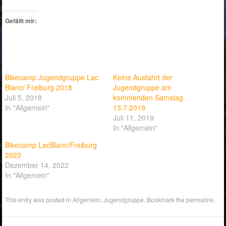
Gefällt mir:
Bikecamp Jugendgruppe Lac
Keine Ausfahrt der
Blanc/ Freiburg 2018
Jugendgruppe am
Juli 5, 2018
kommenden Samstag
In "Allgemein"
13.7.2019
Juli 11, 2019
In "Allgemein"
Bikecamp LacBlanc/Freiburg
2023
Dezember 14, 2022
In "Allgemein"
This entry was posted in
Allgemein
,
Jugendgruppe
. Bookmark the
permalink
.