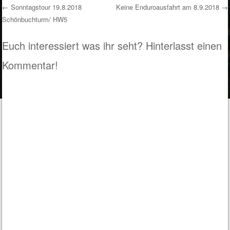
←
Sonntagstour 19.8.2018
Keine Enduroausfahrt am 8.9.2018
→
Schönbuchturm/ HW5
Post navigation
Euch interessiert was ihr seht? Hinterlasst einen
Kommentar!