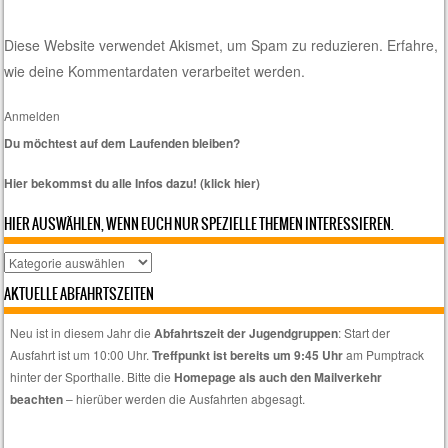
Diese Website verwendet Akismet, um Spam zu reduzieren.
Erfahre,
wie deine Kommentardaten verarbeitet werden.
Anmelden
Du möchtest auf dem Laufenden bleiben?
Hier bekommst du alle Infos dazu! (klick hier)
HIER AUSWÄHLEN, WENN EUCH NUR SPEZIELLE THEMEN INTERESSIEREN.
Hier
auswählen,
AKTUELLE ABFAHRTSZEITEN
wenn
euch
Neu ist in diesem Jahr die
Abfahrtszeit der Jugendgruppen
: Start der
nur
Ausfahrt ist um 10:00 Uhr.
Treffpunkt ist bereits um 9:45 Uhr
am Pumptrack
spezielle
hinter der Sporthalle. Bitte die
Homepage als auch den Mailverkehr
Themen
beachten
– hierüber werden die Ausfahrten abgesagt.
interessieren.