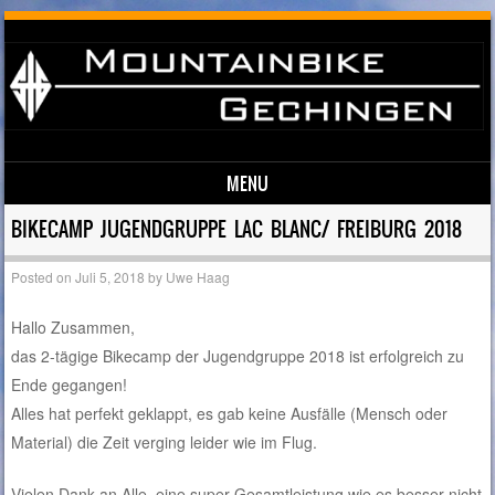
MENU
Skip to content
BIKECAMP JUGENDGRUPPE LAC BLANC/ FREIBURG 2018
Posted on
Juli 5, 2018
by
Uwe Haag
Hallo Zusammen,
das 2-tägige Bikecamp der Jugendgruppe 2018 ist erfolgreich zu
Ende gegangen!
Alles hat perfekt geklappt, es gab keine Ausfälle (Mensch oder
Material) die Zeit verging leider wie im Flug.
Vielen Dank an Alle, eine super Gesamtleistung wie es besser nicht