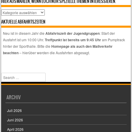
HIER AUSWÄHLEN, WENN EUCH NUR SPEZIELLE THEMEN INTERESSIEREN.
Hier
auswählen,
AKTUELLE ABFAHRTSZEITEN
wenn
euch
Neu ist in diesem Jahr die
Abfahrtszeit der Jugendgruppen
: Start der
nur
Ausfahrt ist um 10:00 Uhr.
Treffpunkt ist bereits um 9:45 Uhr
am Pumptrack
spezielle
hinter der Sporthalle. Bitte die
Homepage als auch den Mailverkehr
Themen
beachten
– hierüber werden die Ausfahrten abgesagt.
interessieren.
Search
ARCHIV
Juli 2026
Juni 2026
April 2026