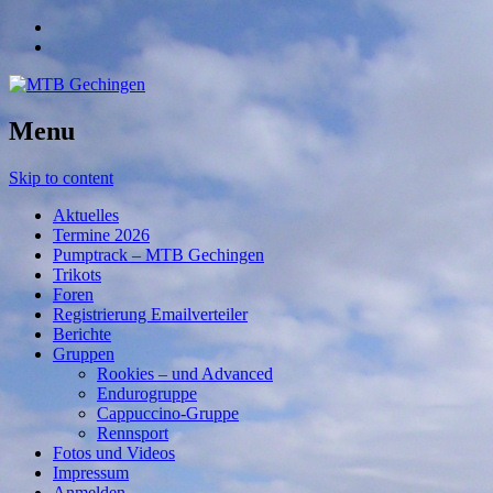
Menu
Skip to content
Aktuelles
Termine 2026
Pumptrack – MTB Gechingen
Trikots
Foren
Registrierung Emailverteiler
Berichte
Gruppen
Rookies – und Advanced
Endurogruppe
Cappuccino-Gruppe
Rennsport
Fotos und Videos
Impressum
Anmelden