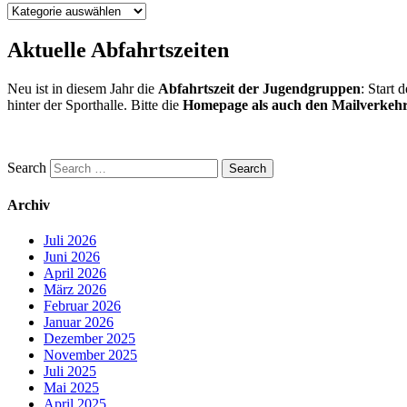
Hier
auswählen,
wenn
Aktuelle Abfahrtszeiten
euch
nur
Neu ist in diesem Jahr die
Abfahrtszeit der Jugendgruppen
: Start 
spezielle
hinter der Sporthalle. Bitte die
Homepage als auch den Mailverkehr
Themen
interessieren.
Search
Archiv
Juli 2026
Juni 2026
April 2026
März 2026
Februar 2026
Januar 2026
Dezember 2025
November 2025
Juli 2025
Mai 2025
April 2025