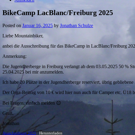
BikeCamp LacBlanc/Freiburg 2025
Posted on
Januar 16, 2025
by
Jonathan Schulze
Liebe Mountainbiker,
anbei die Ausschreibung für das BikeCamp in LacBlanc/Freiburg 202
Anmerkung:
Die Jugendherberge in Freiburg verlangt ab dem 03.05.2025 50 % Stor
25.04.2025 bei mir anzumelden.
Ich habe 20 Plätze in der Jugendherberge reserviert, übrig gebliebene
Der Orga-Beitrag von 10 € wird hier nun auch für Camper etc. Ü18 b
Bei Fragen, einfach melden 😊
Gruß,
Jonathan
Ausschreibung 2025
Herunterladen