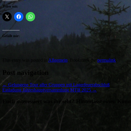
Teilen mit:
Gefällt mir:
This entry was posted in
Allgemein
. Bookmark the
permalink
.
Post navigation
←
Gelungene Tour aller Gruppen mit Lagerfeuerabschluß
Einladung Jahreshauptversammlung MTB 2025
→
Euch interessiert was ihr seht? Hinterlasst einen Ko