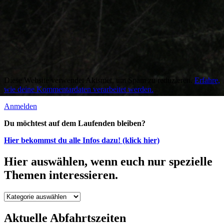
Diese Website verwendet Akismet, um Spam zu reduzieren.
Erfahre,
wie deine Kommentardaten verarbeitet werden.
Anmelden
Du möchtest auf dem Laufenden bleiben?
Hier bekommst du alle Infos dazu! (klick hier)
Hier auswählen, wenn euch nur spezielle
Themen interessieren.
Hier
auswählen,
wenn
Aktuelle Abfahrtszeiten
euch