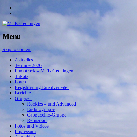
Menu
Skip to content
Aktuelles
Termine 2026
Pumptrack – MTB Gechingen
Trikots
Foren
Registrierung Emailverteiler
Berichte
Gruppen
Rookies – und Advanced
Endurogruppe
Cappuccino-Gruppe
Rennsport
Fotos und Videos
Impressum
Anmelden