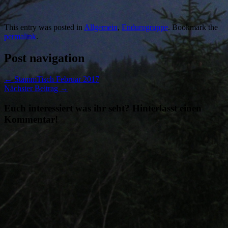
This entry was posted in
Allgemein
,
Endurogruppe
. Bookmark the
permalink
.
Post navigation
←
StammTisch Februar 2017
Nächster Beitrag
→
Euch interessiert was ihr seht? Hinterlasst einen
Kommentar!