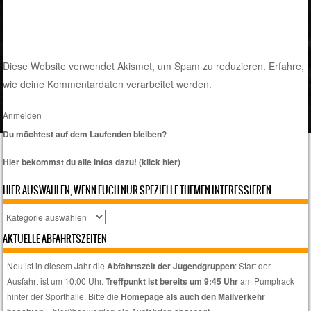
Diese Website verwendet Akismet, um Spam zu reduzieren.
Erfahre,
wie deine Kommentardaten verarbeitet werden.
Anmelden
Du möchtest auf dem Laufenden bleiben?
Hier bekommst du alle Infos dazu! (klick hier)
HIER AUSWÄHLEN, WENN EUCH NUR SPEZIELLE THEMEN INTERESSIEREN.
Hier
auswählen,
AKTUELLE ABFAHRTSZEITEN
wenn
euch
Neu ist in diesem Jahr die
Abfahrtszeit der Jugendgruppen
: Start der
nur
Ausfahrt ist um 10:00 Uhr.
Treffpunkt ist bereits um 9:45 Uhr
am Pumptrack
spezielle
hinter der Sporthalle. Bitte die
Homepage als auch den Mailverkehr
Themen