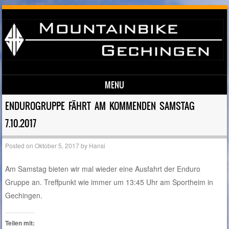
MENU
Skip to content
ENDUROGRUPPE FÄHRT AM KOMMENDEN SAMSTAG
7.10.2017
Posted on
Oktober 5, 2017
by
Hansi
Am Samstag bieten wir mal wieder eine Ausfahrt der Enduro
Gruppe an. Treffpunkt wie immer um 13:45 Uhr am Sportheim in
Gechingen.
Teilen mit: