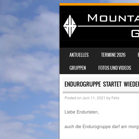
SKIP TO CONTENT
AKTUELLES
TERMINE 2026
MENU
GRUPPEN
FOTOS UND VIDEOS
ENDUROGRUPPE STARTET WIEDER
Posted on
Juni 11, 2021
by
Felix
Liebe Enduristen,
auch die Endurogruppe darf am morgi