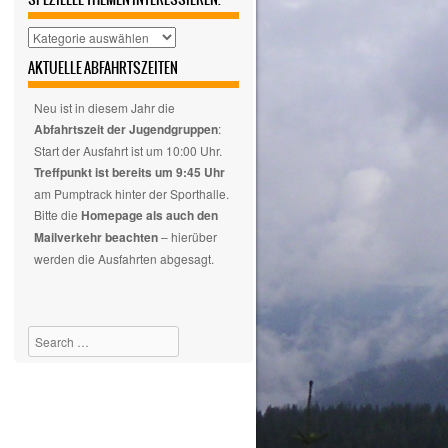
Hier
auswählen,
AKTUELLE ABFAHRTSZEITEN
wenn
euch
Neu ist in diesem Jahr die
nur
Abfahrtszeit der Jugendgruppen
:
spezielle
Start der Ausfahrt ist um 10:00 Uhr.
Themen
Treffpunkt ist bereits um 9:45 Uhr
interessieren.
am Pumptrack hinter der Sporthalle.
Bitte die
Homepage als auch den
Mailverkehr beachten
– hierüber
werden die Ausfahrten abgesagt.
Search