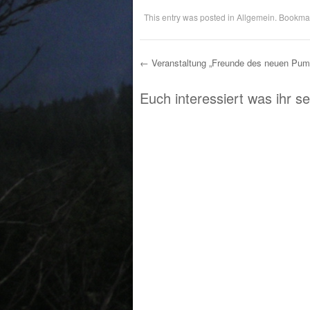
This entry was posted in
Allgemein
. Bookma
←
Veranstaltung „Freunde des neuen Pum
Post navigation
Euch interessiert was ihr s