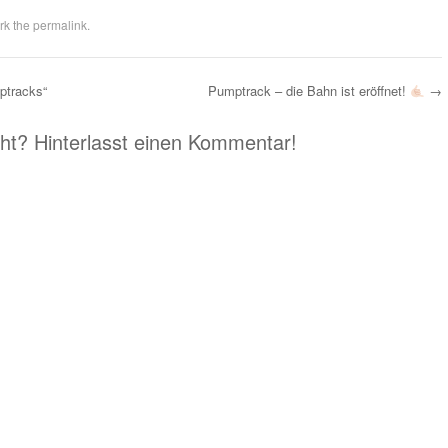
rk the
permalink
.
ptracks“
Pumptrack – die Bahn ist eröffnet!
→
eht? Hinterlasst einen Kommentar!