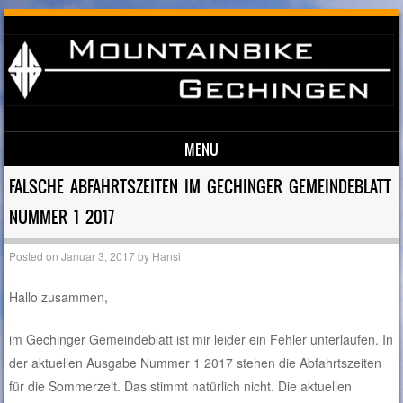
MENU
Skip to content
FALSCHE ABFAHRTSZEITEN IM GECHINGER GEMEINDEBLATT
NUMMER 1 2017
Posted on
Januar 3, 2017
by
Hansi
Hallo zusammen,
im Gechinger Gemeindeblatt ist mir leider ein Fehler unterlaufen. In
der aktuellen Ausgabe Nummer 1 2017 stehen die Abfahrtszeiten
für die Sommerzeit. Das stimmt natürlich nicht. Die aktuellen