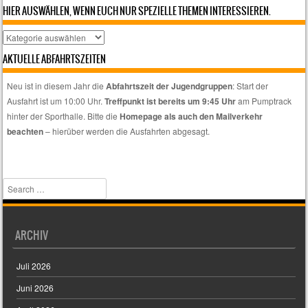
HIER AUSWÄHLEN, WENN EUCH NUR SPEZIELLE THEMEN INTERESSIEREN.
Hier
auswählen,
AKTUELLE ABFAHRTSZEITEN
wenn
euch
Neu ist in diesem Jahr die
Abfahrtszeit der Jugendgruppen
: Start der
nur
Ausfahrt ist um 10:00 Uhr.
Treffpunkt ist bereits um 9:45 Uhr
am Pumptrack
spezielle
hinter der Sporthalle. Bitte die
Homepage als auch den Mailverkehr
Themen
beachten
– hierüber werden die Ausfahrten abgesagt.
interessieren.
Search
ARCHIV
Juli 2026
Juni 2026