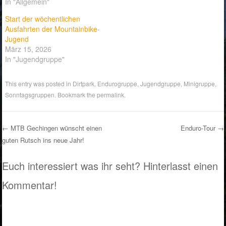
In "Allgemein"
Start der wöchentlichen
Ausfahrten der Mountainbike-
Jugend
März 15, 2026
In "Jugendgruppe"
This entry was posted in
Dirtpark
,
Endurogruppe
,
Jugendgruppe
,
Minigruppe
,
Sonntagsgruppen
. Bookmark the
permalink
.
←
MTB Gechingen wünscht einen
Enduro-Tour
→
guten Rutsch ins neue Jahr!
Post navigation
Euch interessiert was ihr seht? Hinterlasst einen
Kommentar!