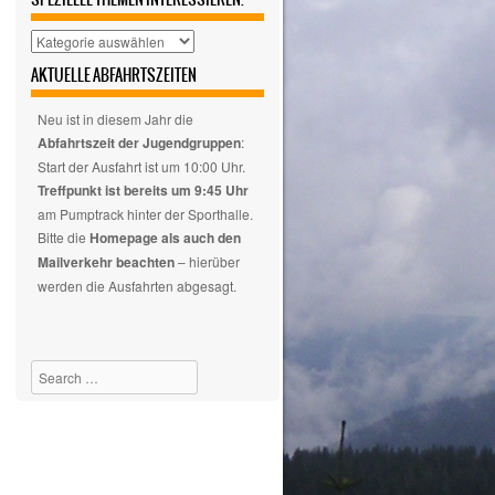
Hier
auswählen,
AKTUELLE ABFAHRTSZEITEN
wenn
euch
Neu ist in diesem Jahr die
nur
Abfahrtszeit der Jugendgruppen
:
spezielle
Start der Ausfahrt ist um 10:00 Uhr.
Themen
Treffpunkt ist bereits um 9:45 Uhr
interessieren.
am Pumptrack hinter der Sporthalle.
Bitte die
Homepage als auch den
Mailverkehr beachten
– hierüber
werden die Ausfahrten abgesagt.
Search