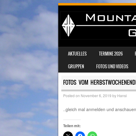
SKIP TO CONTENT
AKTUELLES
TERMINE 2026
MENU
GRUPPEN
FOTOS UND VIDEOS
FOTOS VOM HERBSTWOCHENENDE
Posted on
November 6, 2019
by
Hansi
..gleich mal anmelden und anschauen
Teilen mit: