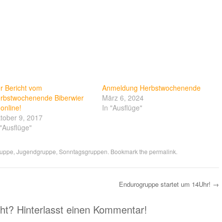
r Bericht vom
Anmeldung Herbstwochenende
rbstwochenende Biberwier
März 6, 2024
 online!
In "Ausflüge"
tober 9, 2017
 "Ausflüge"
ruppe
,
Jugendgruppe
,
Sonntagsgruppen
. Bookmark the
permalink
.
Endurogruppe startet um 14Uhr!
→
eht? Hinterlasst einen Kommentar!