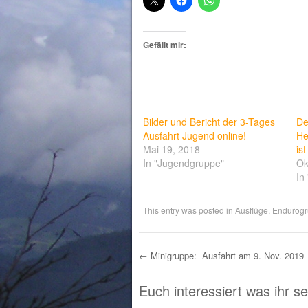
Gefällt mir:
Bilder und Bericht der 3-Tages
De
Ausfahrt Jugend online!
He
Mai 19, 2018
ist
In "Jugendgruppe"
Ok
In
This entry was posted in
Ausflüge
,
Endurog
←
Minigruppe: Ausfahrt am 9. Nov. 2019
Post navigation
Euch interessiert was ihr s