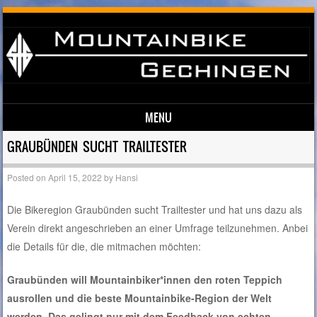
MENU
Skip to content
GRAUBÜNDEN SUCHT TRAILTESTER
Posted on
April 15, 2022
by
Hansi
Die Bikeregion Graubünden sucht Trailtester und hat uns dazu als
Verein direkt angeschrieben an einer Umfrage teilzunehmen. Anbei
die Details für die, die mitmachen möchten:
Graubünden will Mountainbiker*innen den roten Teppich
ausrollen und die beste Mountainbike-Region der Welt
werden. Das gelingt nur mit dem Feedback von echten,