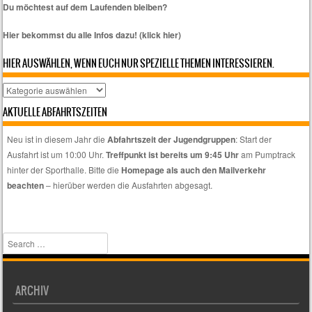
Du möchtest auf dem Laufenden bleiben?
Hier bekommst du alle Infos dazu! (klick hier)
HIER AUSWÄHLEN, WENN EUCH NUR SPEZIELLE THEMEN INTERESSIEREN.
Hier
auswählen,
AKTUELLE ABFAHRTSZEITEN
wenn
euch
Neu ist in diesem Jahr die
Abfahrtszeit der Jugendgruppen
: Start der
nur
Ausfahrt ist um 10:00 Uhr.
Treffpunkt ist bereits um 9:45 Uhr
am Pumptrack
spezielle
hinter der Sporthalle. Bitte die
Homepage als auch den Mailverkehr
Themen
beachten
– hierüber werden die Ausfahrten abgesagt.
interessieren.
Search
ARCHIV