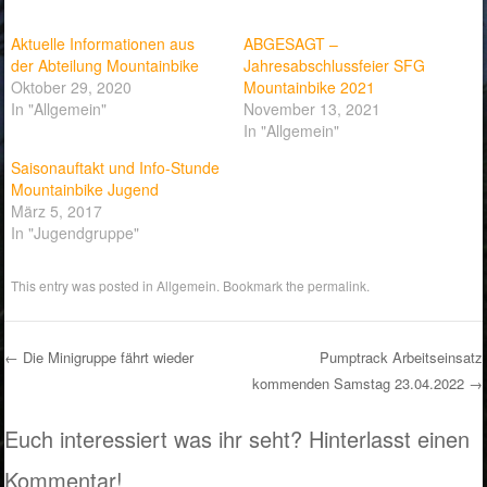
Aktuelle Informationen aus
ABGESAGT –
der Abteilung Mountainbike
Jahresabschlussfeier SFG
Oktober 29, 2020
Mountainbike 2021
In "Allgemein"
November 13, 2021
In "Allgemein"
Saisonauftakt und Info-Stunde
Mountainbike Jugend
März 5, 2017
In "Jugendgruppe"
This entry was posted in
Allgemein
. Bookmark the
permalink
.
←
Die Minigruppe fährt wieder
Pumptrack Arbeitseinsatz
kommenden Samstag 23.04.2022
→
Post navigation
Euch interessiert was ihr seht? Hinterlasst einen
Kommentar!