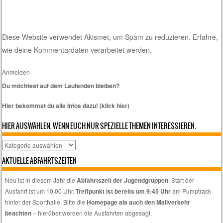
Diese Website verwendet Akismet, um Spam zu reduzieren.
Erfahre,
wie deine Kommentardaten verarbeitet werden.
Anmelden
Du möchtest auf dem Laufenden bleiben?
Hier bekommst du alle Infos dazu! (klick hier)
HIER AUSWÄHLEN, WENN EUCH NUR SPEZIELLE THEMEN INTERESSIEREN.
Hier
auswählen,
AKTUELLE ABFAHRTSZEITEN
wenn
euch
Neu ist in diesem Jahr die
Abfahrtszeit der Jugendgruppen
: Start der
nur
Ausfahrt ist um 10:00 Uhr.
Treffpunkt ist bereits um 9:45 Uhr
am Pumptrack
spezielle
hinter der Sporthalle. Bitte die
Homepage als auch den Mailverkehr
Themen
beachten
– hierüber werden die Ausfahrten abgesagt.
interessieren.