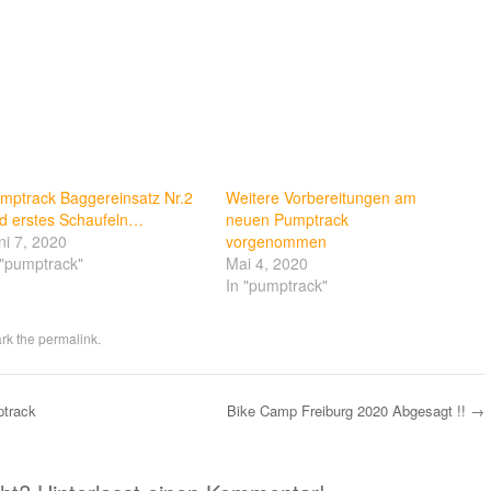
mptrack Baggereinsatz Nr.2
Weitere Vorbereitungen am
d erstes Schaufeln…
neuen Pumptrack
ni 7, 2020
vorgenommen
 "pumptrack"
Mai 4, 2020
In "pumptrack"
rk the
permalink
.
ptrack
Bike Camp Freiburg 2020 Abgesagt !!
→