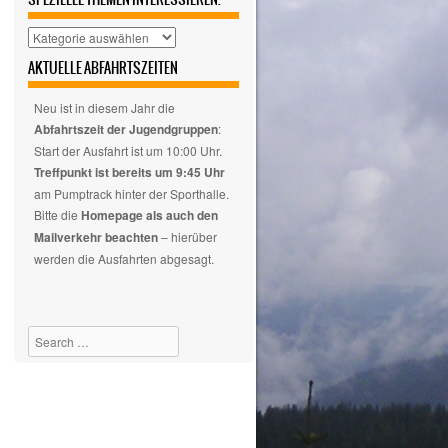
Hier
auswählen,
AKTUELLE ABFAHRTSZEITEN
wenn
euch
Neu ist in diesem Jahr die
nur
Abfahrtszeit der Jugendgruppen
:
spezielle
Start der Ausfahrt ist um 10:00 Uhr.
Themen
Treffpunkt ist bereits um 9:45 Uhr
interessieren.
am Pumptrack hinter der Sporthalle.
Bitte die
Homepage als auch den
Mailverkehr beachten
– hierüber
werden die Ausfahrten abgesagt.
Search