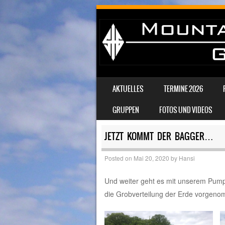
SKIP TO CONTENT
AKTUELLES
TERMINE 2026
MENU
GRUPPEN
FOTOS UND VIDEOS
JETZT KOMMT DER BAGGER…
Posted on
Mai 20, 2020
by
Hansi
Und weiter geht es mit unserem Pump
die Grobverteilung der Erde vorgen