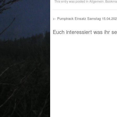
This entry was posted in
Allgemein
. Bookma
←
Pumptrack Einsatz Samstag 15.04.202
Post navigation
Euch interessiert was ihr s