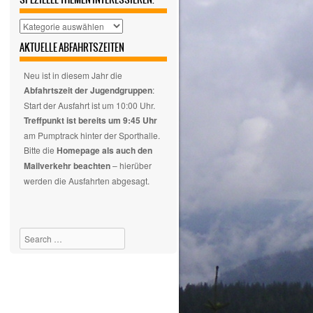
Hier
auswählen,
AKTUELLE ABFAHRTSZEITEN
wenn
euch
Neu ist in diesem Jahr die
nur
Abfahrtszeit der Jugendgruppen
:
spezielle
Start der Ausfahrt ist um 10:00 Uhr.
Themen
Treffpunkt ist bereits um 9:45 Uhr
interessieren.
am Pumptrack hinter der Sporthalle.
Bitte die
Homepage als auch den
Mailverkehr beachten
– hierüber
werden die Ausfahrten abgesagt.
Search