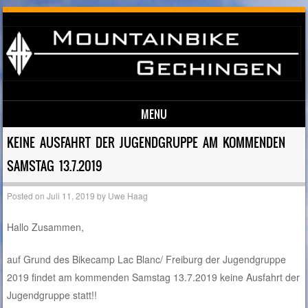
MENU
Skip to content
KEINE AUSFAHRT DER JUGENDGRUPPE AM KOMMENDEN
SAMSTAG 13.7.2019
Posted on
Juli 11, 2019
by
Uwe Haag
Hallo Zusammen,
auf Grund des Bikecamp Lac Blanc/ Freiburg der Jugendgruppe
2019 findet am kommenden Samstag 13.7.2019 keine Ausfahrt der
Jugendgruppe statt!!