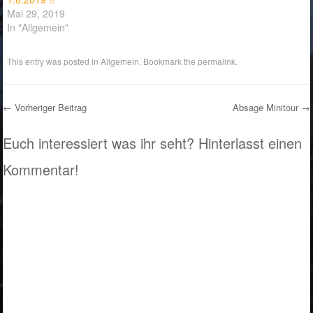
Mai 29, 2019
In "Allgemein"
This entry was posted in
Allgemein
. Bookmark the
permalink
.
←
Vorheriger Beitrag
Absage Minitour
→
Post navigation
Euch interessiert was ihr seht? Hinterlasst einen
Kommentar!