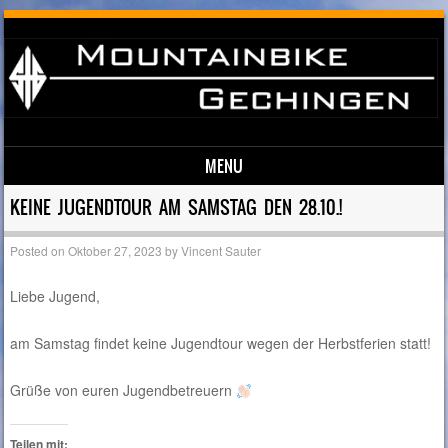
MENU
Skip to content
KEINE JUGENDTOUR AM SAMSTAG DEN 28.10.!
Posted on
Oktober 27, 2023
by
Vincent Sauter
Liebe Jugend,
am Samstag findet keine Jugendtour wegen der Herbstferien statt!
Grüße von euren Jugendbetreuern
Teilen mit: