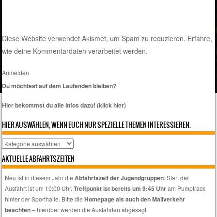
Diese Website verwendet Akismet, um Spam zu reduzieren.
Erfahre,
wie deine Kommentardaten verarbeitet werden.
Anmelden
Du möchtest auf dem Laufenden bleiben?
Hier bekommst du alle Infos dazu! (klick hier)
HIER AUSWÄHLEN, WENN EUCH NUR SPEZIELLE THEMEN INTERESSIEREN.
Hier
auswählen,
AKTUELLE ABFAHRTSZEITEN
wenn
euch
Neu ist in diesem Jahr die
Abfahrtszeit der Jugendgruppen
: Start der
nur
Ausfahrt ist um 10:00 Uhr.
Treffpunkt ist bereits um 9:45 Uhr
am Pumptrack
spezielle
hinter der Sporthalle. Bitte die
Homepage als auch den Mailverkehr
Themen
beachten
– hierüber werden die Ausfahrten abgesagt.
interessieren.