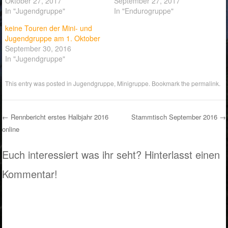
Oktober 27, 2017
September 27, 2017
In "Jugendgruppe"
In "Endurogruppe"
keine Touren der Mini- und
Jugendgruppe am 1. Oktober
September 30, 2016
In "Jugendgruppe"
This entry was posted in
Jugendgruppe
,
Minigruppe
. Bookmark the
permalink
.
←
Rennbericht erstes Halbjahr 2016
Stammtisch September 2016
→
online
Post navigation
Euch interessiert was ihr seht? Hinterlasst einen
Kommentar!