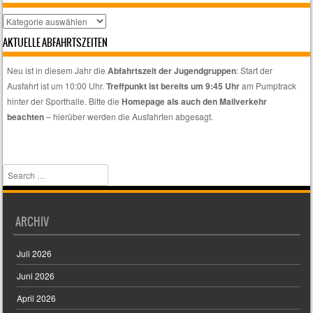
Hier
auswählen,
AKTUELLE ABFAHRTSZEITEN
wenn
euch
Neu ist in diesem Jahr die
Abfahrtszeit der Jugendgruppen
: Start der
nur
Ausfahrt ist um 10:00 Uhr.
Treffpunkt ist bereits um 9:45 Uhr
am Pumptrack
spezielle
hinter der Sporthalle. Bitte die
Homepage als auch den Mailverkehr
Themen
beachten
– hierüber werden die Ausfahrten abgesagt.
interessieren.
Search
ARCHIV
Juli 2026
Juni 2026
April 2026