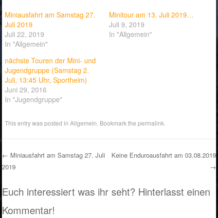
Miniausfahrt am Samstag 27.
Minitour am 13. Juli 2019…
Juli 2019
Juli 9, 2019
Juli 22, 2019
In "Allgemein"
In "Allgemein"
nächste Touren der Mini- und
Jugendgruppe (Samstag 2.
Juli, 13:45 Uhr, Sportheim)
Juni 29, 2016
In "Jugendgruppe"
This entry was posted in
Allgemein
. Bookmark the
permalink
.
←
Miniausfahrt am Samstag 27. Juli
Keine Enduroausfahrt am 03.08.2019
2019
→
Post navigation
Euch interessiert was ihr seht? Hinterlasst einen
Kommentar!