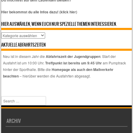
Hier bekommst du alle Infos dazu! (klick hier)
HIER AUSWÄHLEN, WENN EUCH NUR SPEZIELLE THEMEN INTERESSIEREN.
Hier
auswählen,
AKTUELLE ABFAHRTSZEITEN
wenn
euch
Neu ist in diesem Jahr die
Abfahrtszeit der Jugendgruppen
: Start der
nur
Ausfahrt ist um 10:00 Uhr.
Treffpunkt ist bereits um 9:45 Uhr
am Pumptrack
spezielle
hinter der Sporthalle. Bitte die
Homepage als auch den Mailverkehr
Themen
beachten
– hierüber werden die Ausfahrten abgesagt.
interessieren.
Search
ARCHIV