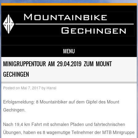
MENU
Skip to content
MINIGRUPPENTOUR AM 29.04.2019 ZUM MOUNT
GECHINGEN
Posted on
Mai 7, 2017
by
Hansi
Erfolgsmeldung: 8 Mountainbiker auf dem Gipfel des Mount
Gechingen.
Nach 19,4 km Fahrt mit schmalen Pfaden und fahrtechnischen
Übungen, haben es 8 wagemutige Teilnehmer der MTB Minigruppe