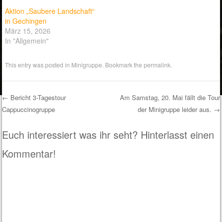
Aktion „Saubere Landschaft“
in Gechingen
März 15, 2026
In "Allgemein"
This entry was posted in
Minigruppe
. Bookmark the
permalink
.
←
Bericht 3-Tagestour
Am Samstag, 20. Mai fällt die Tour
Cappuccinogruppe
der Minigruppe leider aus.
→
Post navigation
Euch interessiert was ihr seht? Hinterlasst einen
Kommentar!