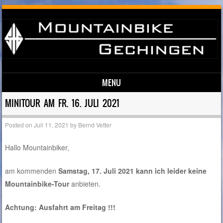
MENU
Skip to content
MINITOUR AM FR. 16. JULI 2021
Posted on
Juli 11, 2021
by
Bernd Vetter
Hallo Mountainbiker,
am kommenden
Samstag, 17. Juli 2021 kann ich leider keine
Mountainbike-Tour
anbieten.
Achtung: Ausfahrt am Freitag !!!