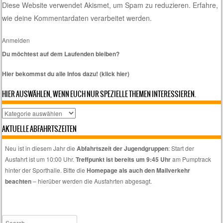
Diese Website verwendet Akismet, um Spam zu reduzieren.
Erfahre,
wie deine Kommentardaten verarbeitet werden.
Anmelden
Du möchtest auf dem Laufenden bleiben?
Hier bekommst du alle Infos dazu! (klick hier)
HIER AUSWÄHLEN, WENN EUCH NUR SPEZIELLE THEMEN INTERESSIEREN.
Hier
auswählen,
AKTUELLE ABFAHRTSZEITEN
wenn
euch
Neu ist in diesem Jahr die
Abfahrtszeit der Jugendgruppen
: Start der
nur
Ausfahrt ist um 10:00 Uhr.
Treffpunkt ist bereits um 9:45 Uhr
am Pumptrack
spezielle
hinter der Sporthalle. Bitte die
Homepage als auch den Mailverkehr
Themen
beachten
– hierüber werden die Ausfahrten abgesagt.
interessieren.
Search