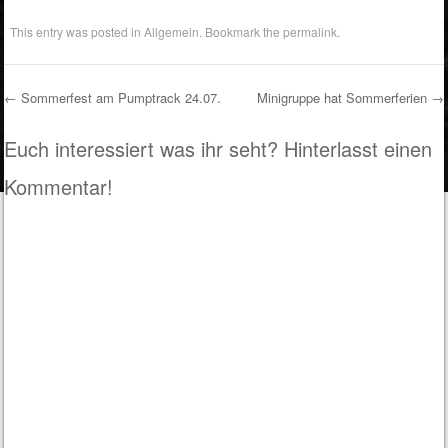
This entry was posted in
Allgemein
. Bookmark the
permalink
.
←
Sommerfest am Pumptrack 24.07.
Minigruppe hat Sommerferien
→
Post navigation
Euch interessiert was ihr seht? Hinterlasst einen
Kommentar!