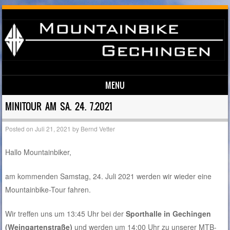
MENU
Skip to content
MINITOUR AM SA. 24. 7.2021
Posted on
Juli 21, 2021
by
Bernd Vetter
Hallo Mountainbiker,
am kommenden Samstag, 24. Juli 2021 werden wir wieder eine
Mountainbike-Tour fahren.
Wir treffen uns um 13:45 Uhr bei der
Sporthalle in Gechingen
(Weingartenstraße)
und werden um 14:00 Uhr zu unserer MTB-