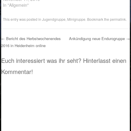
In "Allgemein"
This entry was posted in
Jugendgruppe
,
Minigruppe
. Bookmark the
permalink
.
←
Bericht des Herbstwochenendes
Ankündigung neue Endurogruppe
→
2016 in Heidenheim online
Post navigation
Euch interessiert was ihr seht? Hinterlasst einen
Kommentar!