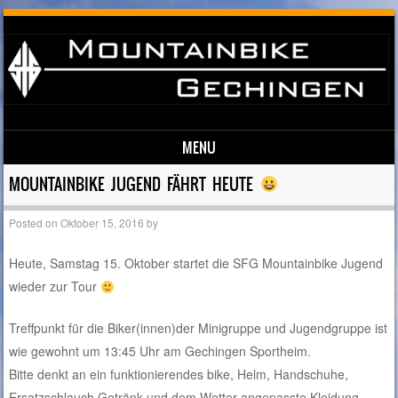
MENU
Skip to content
MOUNTAINBIKE JUGEND FÄHRT HEUTE
Posted on
Oktober 15, 2016
by
Heute, Samstag 15. Oktober startet die SFG Mountainbike Jugend
wieder zur Tour
Treffpunkt für die Biker(innen)der Minigruppe und Jugendgruppe ist
wie gewohnt um 13:45 Uhr am Gechingen Sportheim.
Bitte denkt an ein funktionierendes bike, Helm, Handschuhe,
Ersatzschlauch,Getränk und dem Wetter angepasste Kleidung.