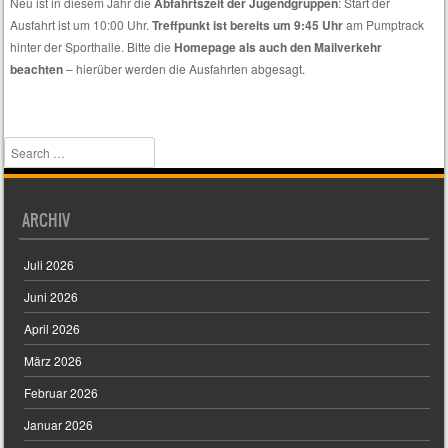
Neu ist in diesem Jahr die
Abfahrtszeit der Jugendgruppen
: Start der
nur
Ausfahrt ist um 10:00 Uhr.
Treffpunkt ist bereits um 9:45 Uhr
am Pumptrack
spezielle
hinter der Sporthalle. Bitte die
Homepage als auch den Mailverkehr
Themen
beachten
– hierüber werden die Ausfahrten abgesagt.
interessieren.
Search
ARCHIV
Juli 2026
Juni 2026
April 2026
März 2026
Februar 2026
Januar 2026