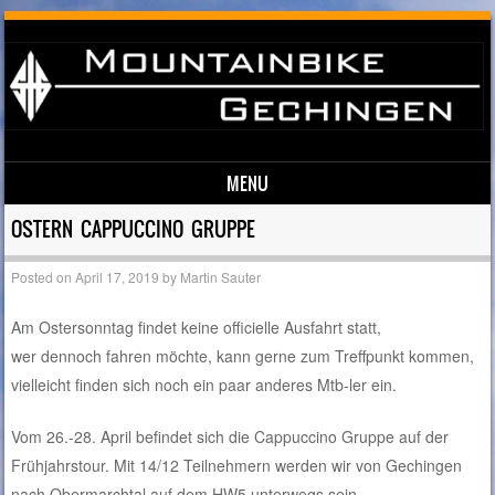
MENU
Skip to content
OSTERN CAPPUCCINO GRUPPE
Posted on
April 17, 2019
by
Martin Sauter
Am Ostersonntag findet keine officielle Ausfahrt statt,
wer dennoch fahren möchte, kann gerne zum Treffpunkt kommen,
vielleicht finden sich noch ein paar anderes Mtb-ler ein.
Vom 26.-28. April befindet sich die Cappuccino Gruppe auf der
Frühjahrstour. Mit 14/12 Teilnehmern werden wir von Gechingen
nach Obermarchtal auf dem HW5 unterwegs sein.