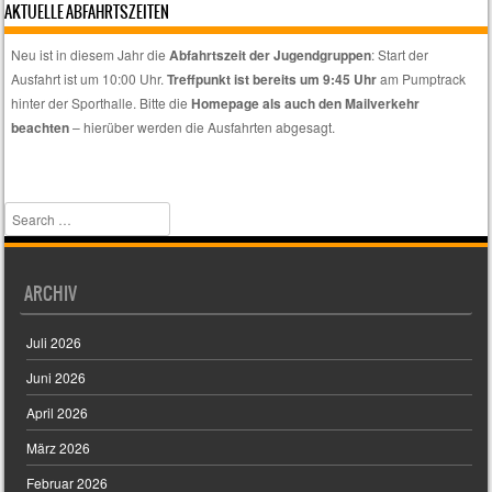
AKTUELLE ABFAHRTSZEITEN
wenn
euch
Neu ist in diesem Jahr die
Abfahrtszeit der Jugendgruppen
: Start der
nur
Ausfahrt ist um 10:00 Uhr.
Treffpunkt ist bereits um 9:45 Uhr
am Pumptrack
spezielle
hinter der Sporthalle. Bitte die
Homepage als auch den Mailverkehr
Themen
beachten
– hierüber werden die Ausfahrten abgesagt.
interessieren.
Search
ARCHIV
Juli 2026
Juni 2026
April 2026
März 2026
Februar 2026