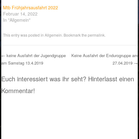
Mtb Frühjahrsausfahrt 2022
Februar 14, 2022
In "Allgemein"
This entry was posted in
Allgemein
. Bookmark the
permalink
.
←
keine Ausfahrt der Jugendgruppe
Keine Ausfahrt der Endurogruppe am
am Samstag 13.4.2019
27.04.2019
→
Post navigation
Euch interessiert was ihr seht? Hinterlasst einen
Kommentar!