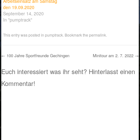
Arbeitseinsatz am Samstag
den 19.09.2020
September 14, 2020
In "pumptrack"
This entry was posted in
pumptrack
. Bookmark the
permalink
.
←
100 Jahre Sportfreunde Gechingen
Minitour am 2. 7. 2022
→
Post navigation
Euch interessiert was ihr seht? Hinterlasst einen
Kommentar!