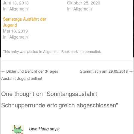
Juni 13, 2018
Oktober 25, 2020
In "Allgemein"
In "Allgemein"
Samstags Ausfahrt der
Jugend
Mai 18, 2019
In "Allgemein"
This entry was posted in
Allgemein
. Bookmark the
permalink
.
←
Bilder und Bericht der 3-Tages
Stammtisch am 29.05.2018
→
Ausfahrt Jugend online!
Post navigation
One thought on “
Sonntangsausfahrt
Schnupperrunde erfolgreich abgeschlossen
”
Uwe Haag
says: