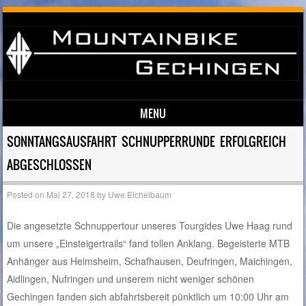
MENU
Skip to content
SONNTANGSAUSFAHRT SCHNUPPERRUNDE ERFOLGREICH
ABGESCHLOSSEN
Posted on
Mai 27, 2018
by
Uwe Eichelbaum
Die angesetzte Schnuppertour unseres Tourgides Uwe Haag rund
um unsere „Einsteigertrails“ fand tollen Anklang. Begeisterte MTB
Anhänger aus Heimsheim, Schafhausen, Deufringen, Maichingen,
Aidlingen, Nufringen und unserem nicht weniger schönen
Gechingen fanden sich abfahrtsbereit pünktlich um 10:00 Uhr am