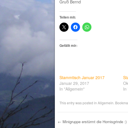
Gruß Bernd
Teilen mit:
Gefällt mir:
Stammtisch Januar 2017
St
Januar 29, 2017
Ok
In "Allgemein"
In
This entry was posted in
Allgemein
. Bookma
←
Minigruppe erstürmt die Hornisgrinde :)