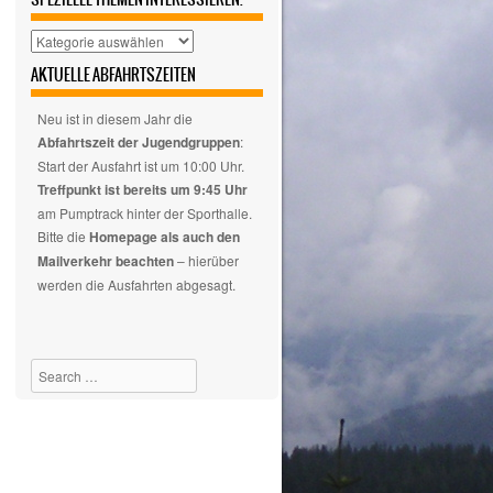
Hier
auswählen,
AKTUELLE ABFAHRTSZEITEN
wenn
euch
Neu ist in diesem Jahr die
nur
Abfahrtszeit der Jugendgruppen
:
spezielle
Start der Ausfahrt ist um 10:00 Uhr.
Themen
Treffpunkt ist bereits um 9:45 Uhr
interessieren.
am Pumptrack hinter der Sporthalle.
Bitte die
Homepage als auch den
Mailverkehr beachten
– hierüber
werden die Ausfahrten abgesagt.
Search