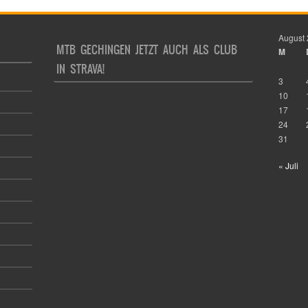
August
MTB GECHINGEN JETZT AUCH ALS CLUB
M
IN STRAVA!
3
10
17
24
31
« Juli