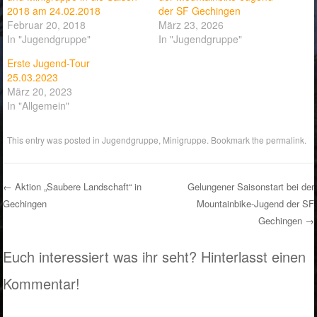
2018 am 24.02.2018
der SF Gechingen
Februar 20, 2018
März 23, 2026
In "Jugendgruppe"
In "Jugendgruppe"
Erste Jugend-Tour
25.03.2023
März 20, 2023
In "Allgemein"
This entry was posted in
Jugendgruppe
,
Minigruppe
. Bookmark the
permalink
.
←
Aktion „Saubere Landschaft“ in
Gelungener Saisonstart bei der
Gechingen
Mountainbike-Jugend der SF
Post navigation
Gechingen
→
Euch interessiert was ihr seht? Hinterlasst einen
Kommentar!