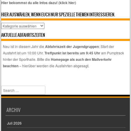
Hier bekommst du alle Infos dazu! (klick hier)
HIER AUSWÄHLEN, WENN EUCH NUR SPEZIELLE THEMEN INTERESSIEREN.
Hier
auswählen,
AKTUELLE ABFAHRTSZEITEN
wenn
euch
Neu ist in diesem Jahr die
Abfahrtszeit der Jugendgruppen
: Start der
nur
Ausfahrt ist um 10:00 Uhr.
Treffpunkt ist bereits um 9:45 Uhr
am Pumptrack
spezielle
hinter der Sporthalle. Bitte die
Homepage als auch den Mailverkehr
Themen
beachten
– hierüber werden die Ausfahrten abgesagt.
interessieren.
Search
ARCHIV
Juli 2026