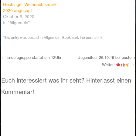
Gechinger Weihnachtsmarkt
2020 abgesagt
Oktober 6, 2020
In "Allgemein"
This entry was posted in
Allgemein
. Bookmark the
permalink
.
←
Endurogruppe startet um 12Uhr
Jugendtour 26.10.19 bei bestem
Wetter!
→
Post navigation
Euch interessiert was ihr seht? Hinterlasst einen
Kommentar!