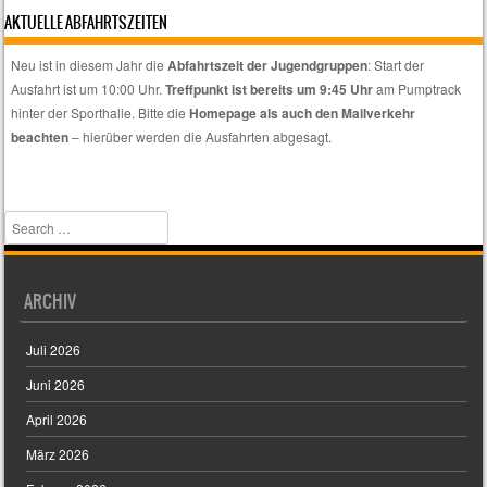
auswählen,
AKTUELLE ABFAHRTSZEITEN
wenn
euch
Neu ist in diesem Jahr die
Abfahrtszeit der Jugendgruppen
: Start der
nur
Ausfahrt ist um 10:00 Uhr.
Treffpunkt ist bereits um 9:45 Uhr
am Pumptrack
spezielle
hinter der Sporthalle. Bitte die
Homepage als auch den Mailverkehr
Themen
beachten
– hierüber werden die Ausfahrten abgesagt.
interessieren.
Search
ARCHIV
Juli 2026
Juni 2026
April 2026
März 2026