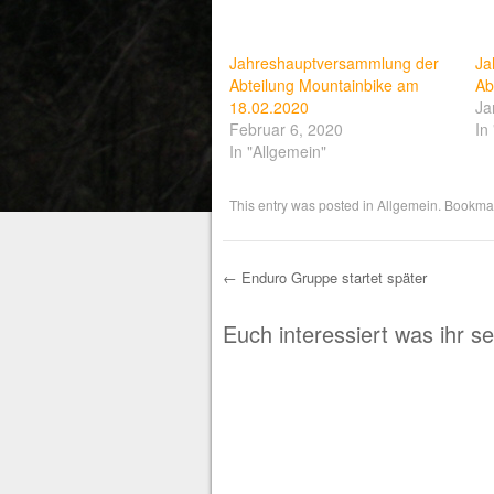
Jahreshauptversammlung der
Ja
Abteilung Mountainbike am
Ab
18.02.2020
Ja
Februar 6, 2020
In
In "Allgemein"
This entry was posted in
Allgemein
. Bookma
←
Enduro Gruppe startet später
Post navigation
Euch interessiert was ihr s