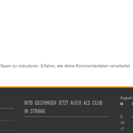
 Spam zu reduzieren.
Erfahre, wie deine Kommentardaten verarbeitet
August
MTB GECHINGEN JETZT AUCH ALS CLUB
M
IN STRAVA!
3
10
17