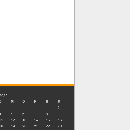
 2026
D
M
D
F
S
S
1
2
4
5
6
7
8
9
11
12
13
14
15
16
18
19
20
21
22
23