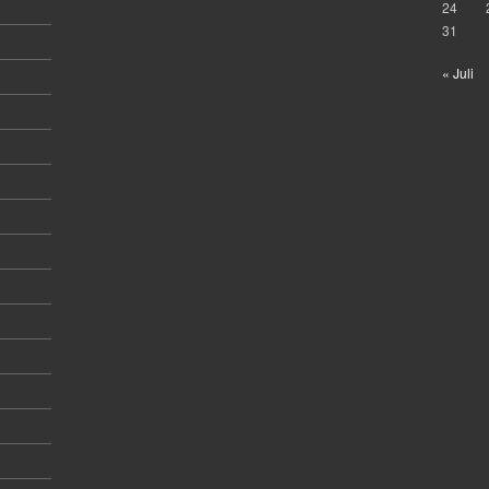
24
31
« Juli