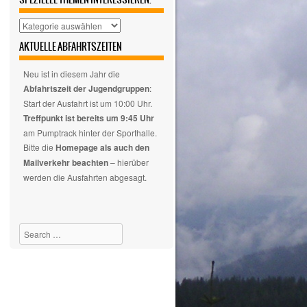
Hier
auswählen,
AKTUELLE ABFAHRTSZEITEN
wenn
euch
Neu ist in diesem Jahr die
nur
Abfahrtszeit der Jugendgruppen
:
spezielle
Start der Ausfahrt ist um 10:00 Uhr.
Themen
Treffpunkt ist bereits um 9:45 Uhr
interessieren.
am Pumptrack hinter der Sporthalle.
Bitte die
Homepage als auch den
Mailverkehr beachten
– hierüber
werden die Ausfahrten abgesagt.
Search