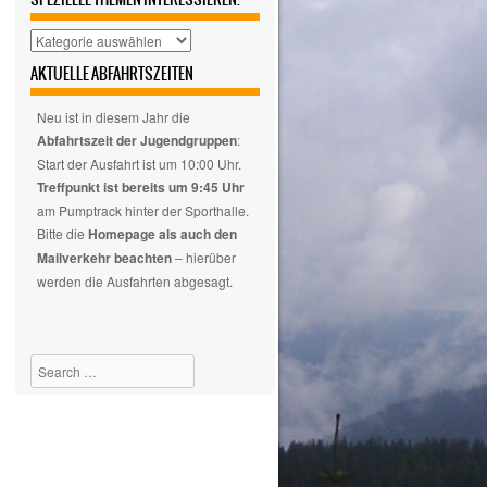
Hier
auswählen,
AKTUELLE ABFAHRTSZEITEN
wenn
euch
Neu ist in diesem Jahr die
nur
Abfahrtszeit der Jugendgruppen
:
spezielle
Start der Ausfahrt ist um 10:00 Uhr.
Themen
Treffpunkt ist bereits um 9:45 Uhr
interessieren.
am Pumptrack hinter der Sporthalle.
Bitte die
Homepage als auch den
Mailverkehr beachten
– hierüber
werden die Ausfahrten abgesagt.
Search