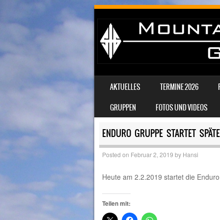
SKIP TO CONTENT
AKTUELLES
TERMINE 2026
MENU
GRUPPEN
FOTOS UND VIDEOS
ENDURO GRUPPE STARTET SPÄT
Posted on
Februar 2, 2019
by
Hansi
Heute am 2.2.2019 startet die Endur
Teilen mit: