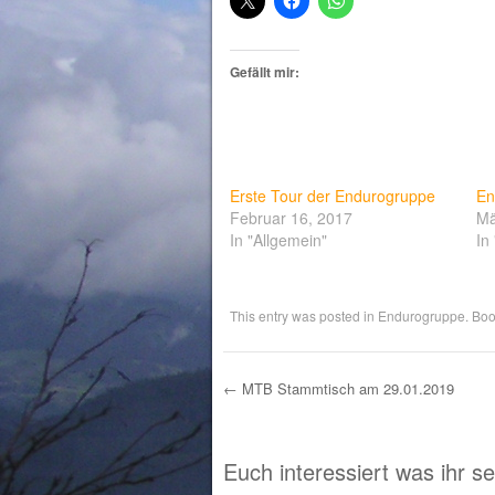
Gefällt mir:
Erste Tour der Endurogruppe
En
Februar 16, 2017
Mä
In "Allgemein"
In
This entry was posted in
Endurogruppe
. Bo
←
MTB Stammtisch am 29.01.2019
Post navigation
Euch interessiert was ihr s