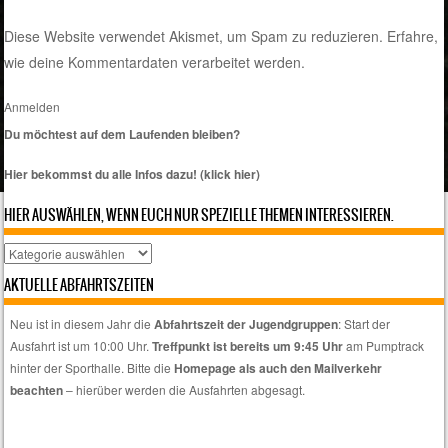
Diese Website verwendet Akismet, um Spam zu reduzieren.
Erfahre,
wie deine Kommentardaten verarbeitet werden.
Anmelden
Du möchtest auf dem Laufenden bleiben?
Hier bekommst du alle Infos dazu! (klick hier)
HIER AUSWÄHLEN, WENN EUCH NUR SPEZIELLE THEMEN INTERESSIEREN.
Hier
auswählen,
AKTUELLE ABFAHRTSZEITEN
wenn
euch
Neu ist in diesem Jahr die
Abfahrtszeit der Jugendgruppen
: Start der
nur
Ausfahrt ist um 10:00 Uhr.
Treffpunkt ist bereits um 9:45 Uhr
am Pumptrack
spezielle
hinter der Sporthalle. Bitte die
Homepage als auch den Mailverkehr
Themen
beachten
– hierüber werden die Ausfahrten abgesagt.
interessieren.