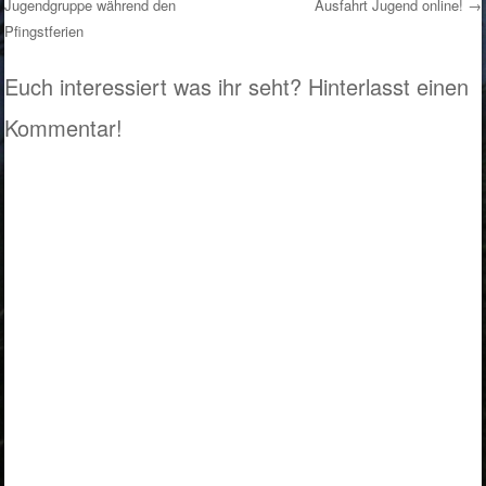
Jugendgruppe während den
Ausfahrt Jugend online!
→
Post navigation
Pfingstferien
Euch interessiert was ihr seht? Hinterlasst einen
Kommentar!