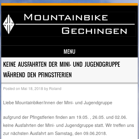
MENU
Skip to content
KEINE AUSFAHRTEN DER MINI- UND JUGENDGRUPPE
WÄHREND DEN PFINGSTFERIEN
Posted on
Mai 18, 2018
by
Roland
Liebe Mountainbiker/innen der Mini- und Jugendgruppe
aufgrund der Pfingstferien finden am 19.05. , 26.05. und 02.06.
keine Ausfahrten der Mini- und Jugendgruppe statt. Wir treffen uns
zur nächsten Ausfahrt am Samstag, den 09.06.2018.