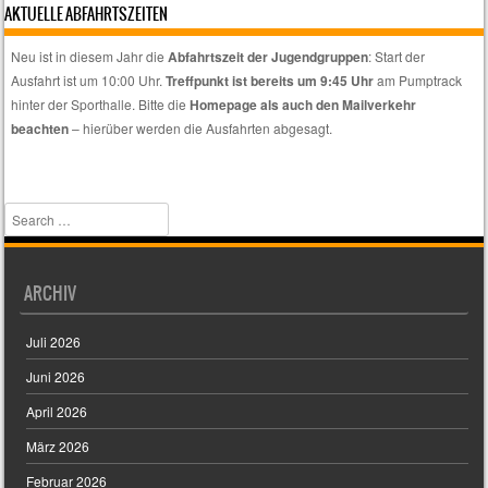
auswählen,
AKTUELLE ABFAHRTSZEITEN
wenn
euch
Neu ist in diesem Jahr die
Abfahrtszeit der Jugendgruppen
: Start der
nur
Ausfahrt ist um 10:00 Uhr.
Treffpunkt ist bereits um 9:45 Uhr
am Pumptrack
spezielle
hinter der Sporthalle. Bitte die
Homepage als auch den Mailverkehr
Themen
beachten
– hierüber werden die Ausfahrten abgesagt.
interessieren.
Search
ARCHIV
Juli 2026
Juni 2026
April 2026
März 2026
Februar 2026