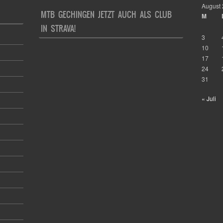
August
MTB GECHINGEN JETZT AUCH ALS CLUB
M
IN STRAVA!
3
10
17
24
31
« Juli