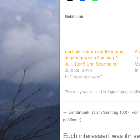
Gefällt mir:
nächste Touren der Mini- und
Am
Jugendgruppe (Samstag 2.
To
Juli, 13:45 Uhr, Sportheim)
Ma
Juni 29, 2016
In
In "Jugendgruppe"
This entry was posted in
Jugendgruppe
,
Min
←
Der dirtpark ist am Sonntag 10.07. von
geöffnet :)
Post navigation
Euch interessiert was ihr s