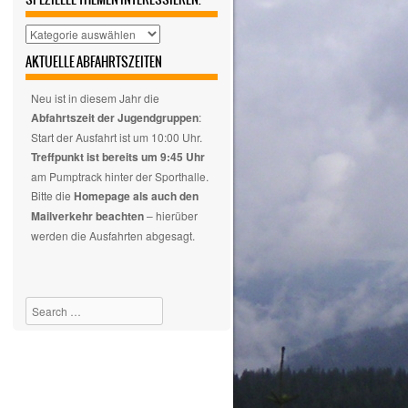
Hier
auswählen,
AKTUELLE ABFAHRTSZEITEN
wenn
euch
Neu ist in diesem Jahr die
nur
Abfahrtszeit der Jugendgruppen
:
spezielle
Start der Ausfahrt ist um 10:00 Uhr.
Themen
Treffpunkt ist bereits um 9:45 Uhr
interessieren.
am Pumptrack hinter der Sporthalle.
Bitte die
Homepage als auch den
Mailverkehr beachten
– hierüber
werden die Ausfahrten abgesagt.
Search