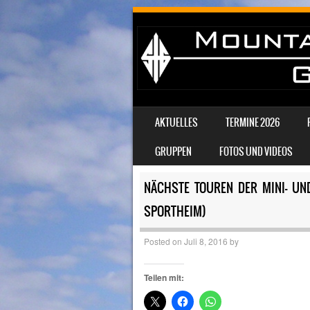
SKIP TO CONTENT
AKTUELLES
TERMINE 2026
MENU
GRUPPEN
FOTOS UND VIDEOS
NÄCHSTE TOUREN DER MINI- UND
SPORTHEIM)
Posted on
Juli 8, 2016
by
Teilen mit: