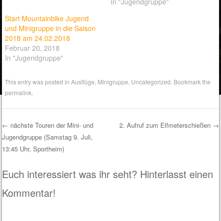
In "Jugendgruppe"
Start Mountainbike Jugend
und Minigruppe in die Saison
2018 am 24.02.2018
Februar 20, 2018
In "Jugendgruppe"
This entry was posted in
Ausflüge
,
Minigruppe
,
Uncategorized
. Bookmark the
permalink
.
←
nächste Touren der Mini- und
2. Aufruf zum Elfmeterschießen
→
Jugendgruppe (Samstag 9. Juli,
Post navigation
13:45 Uhr, Sportheim)
Euch interessiert was ihr seht? Hinterlasst einen
Kommentar!