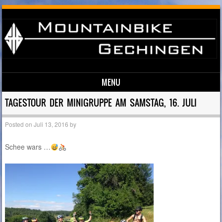
MENU
Skip to content
TAGESTOUR DER MINIGRUPPE AM SAMSTAG, 16. JULI
Posted on
Juli 13, 2016
by
Schee wars …