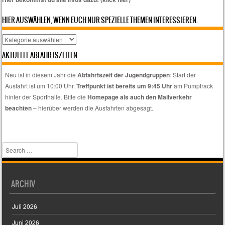
HIER AUSWÄHLEN, WENN EUCH NUR SPEZIELLE THEMEN INTERESSIEREN.
Hier
auswählen,
AKTUELLE ABFAHRTSZEITEN
wenn
euch
Neu ist in diesem Jahr die
Abfahrtszeit der Jugendgruppen
: Start der
nur
Ausfahrt ist um 10:00 Uhr.
Treffpunkt ist bereits um 9:45 Uhr
am Pumptrack
spezielle
hinter der Sporthalle. Bitte die
Homepage als auch den Mailverkehr
Themen
beachten
– hierüber werden die Ausfahrten abgesagt.
interessieren.
Search
ARCHIV
Juli 2026
Juni 2026